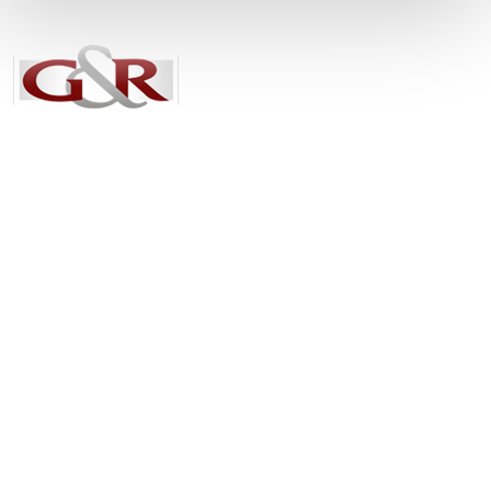
Snel naar
Home
Websites
SEO
Over ons
Contact
Tophuis.nl
Social Media
Twitter